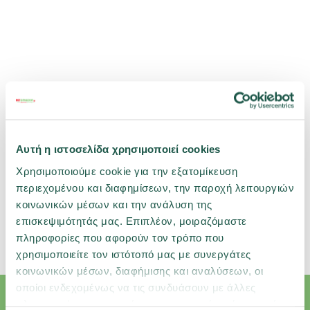
Αυτή η ιστοσελίδα χρησιμοποιεί cookies
Χρησιμοποιούμε cookie για την εξατομίκευση
περιεχομένου και διαφημίσεων, την παροχή λειτουργιών
κοινωνικών μέσων και την ανάλυση της
επισκεψιμότητάς μας. Επιπλέον, μοιραζόμαστε
Σχετικές κατηγορίες
πληροφορίες που αφορούν τον τρόπο που
Σκύλος
Φροντίδα & Καλλωπισμός
Προϊόντα Αnti-S
χρησιμοποιείτε τον ιστότοπό μας με συνεργάτες
κοινωνικών μέσων, διαφήμισης και αναλύσεων, οι
οποίοι ενδεχομένως να τις συνδυάσουν με άλλες
πληροφορίες που τους έχετε παραχωρήσει ή τις οποίες
Εγγραφή Newsletter