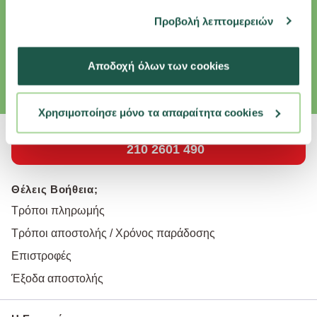
έχουν συλλέξει σε σχέση με την από μέρους σας χρήση
Προβολή λεπτομερειών
Κάνε εγγραφή στο newsletter και κέρδισε επιπλέον εκπτώσεις και
των υπηρεσιών τους.
αποκλειστικές προσφορές για το κατοικίδιό σου.
Email
Αποδοχή όλων των cookies
εγγραφή
Συμφωνώ με την
Πολιτική Απορρήτου
Χρησιμοποίησε μόνο τα απαραίτητα cookies
210 2601 490
Θέλεις Βοήθεια;
Τρόποι πληρωμής
Τρόποι αποστολής / Χρόνος παράδοσης
Επιστροφές
Έξοδα αποστολής