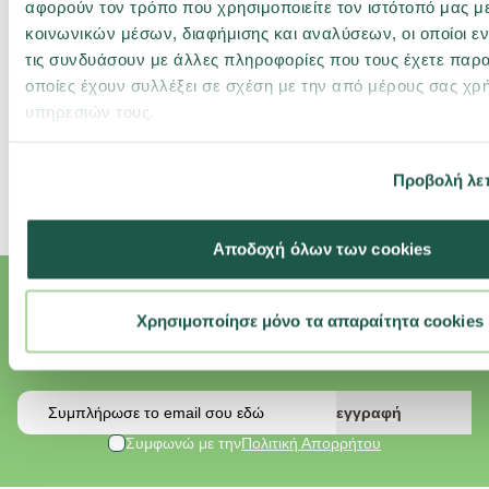
αφορούν τον τρόπο που χρησιμοποιείτε τον ιστότοπό μας μ
Άμεσα διαθέσιμο
Άμεσα διαθέσιμο
κοινωνικών μέσων, διαφήμισης και αναλύσεων, οι οποίοι 
τις συνδυάσουν με άλλες πληροφορίες που τους έχετε παρα
89,90 €
17,90 €
οποίες έχουν συλλέξει σε σχέση με την από μέρους σας χρ
89.9€ / lt
179€ / lt
υπηρεσιών τους.
αγορά
αγορά
Προβολή λε
Αποδοχή όλων των cookies
Εγγραφή Newsletter
Χρησιμοποίησε μόνο τα απαραίτητα cookies
Κάνε εγγραφή στο newsletter και κέρδισε επιπλέον εκπτώσεις και
αποκλειστικές προσφορές για το κατοικίδιό σου.
Email
εγγραφή
Συμφωνώ με την
Πολιτική Απορρήτου