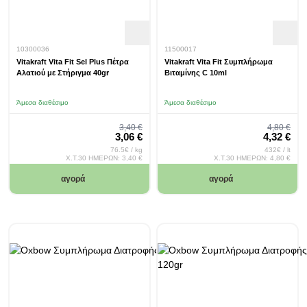
10300036
11500017
Vitakraft Vita Fit Sel Plus Πέτρα
Vitakraft Vita Fit Συμπλήρωμα
Αλατιού με Στήριγμα 40gr
Βιταμίνης C 10ml
Άμεσα διαθέσιμο
Άμεσα διαθέσιμο
Regular Price
Regular 
3,40 €
4,80 €
Special Price
Special Pr
3,06 €
4,32 €
76.5€ / kg
432€ / lt
Χ.Τ.30 ΗΜΕΡΩΝ:
3,40 €
Χ.Τ.30 ΗΜΕΡΩΝ:
4,80 €
αγορά
αγορά