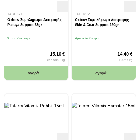
14101871
14101872
Oxbow Συμπλήρωμα Διατροφής
Oxbow Συμπλήρωμα Διατροφής
Papaya Support 33gr
Skin & Coat Support 120gr
Άμεσα διαθέσιμο
Άμεσα διαθέσιμο
15,10 €
14,40 €
457.58€ / kg
120€ / kg
αγορά
αγορά