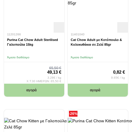
11201266
11401040
Purina Cat Chow Adult Sterilised
Cat Chow Adult με Κοτόπουλο &
Γαλοπούλα 15kg
Κολοκυθάκια σε Ζελέ 85gr
Άμεσα διαθέσιμο
Άμεσα διαθέσιμο
Regular Price
65,50 €
Special Price
49,13 €
0,82 €
3.28€ / kg
9.65€ / kg
Χ.Τ.30 ΗΜΕΡΩΝ:
65,50 €
αγορά
αγορά
-26%