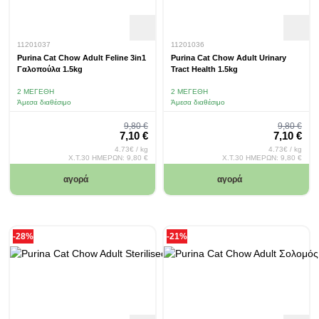
11201037
11201036
Purina Cat Chow Adult Feline 3in1
Purina Cat Chow Adult Urinary
Γαλοπούλα 1.5kg
Tract Health 1.5kg
2 ΜΕΓΈΘΗ
2 ΜΕΓΈΘΗ
Άμεσα διαθέσιμο
Άμεσα διαθέσιμο
Regular Price
Regular 
9,80 €
9,80 €
Special Price
Special Pr
7,10 €
7,10 €
4.73€ / kg
4.73€ / kg
Χ.Τ.30 ΗΜΕΡΩΝ:
9,80 €
Χ.Τ.30 ΗΜΕΡΩΝ:
9,80 €
αγορά
αγορά
-28%
-21%