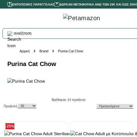
ΕΝΤΟΠΙΣΜΟΣ ΠΑΡΑΓΓΕΛΙΑΣ
ΔΩΡΕΑΝ ΜΕΤΑΦΟΡΙΚΑ ΑΝΩ ΤΩΝ 29€ ΚΑΙ ΕΩΣ 20K
αναζήτηση
Skip to Content
Αρχική
Brand
Purina Cat Chow
Purina Cat Chow
Skip to product list
Βρέθηκαν
14
προϊόντα
Προβολή:
-25%