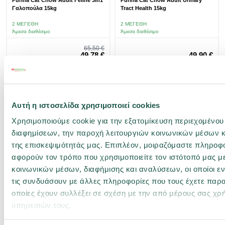
Purina Cat Chow Adult Feline 3in1
Purina Cat Chow Adult Urinary
Γαλοπούλα 15kg
Tract Health 15kg
2 ΜΕΓΈΘΗ
2 ΜΕΓΈΘΗ
Άμεσα διαθέσιμο
Άμεσα διαθέσιμο
Regular Price
65,50 €
Special Price
49,78 €
49,90 €
3.32€ / kg
3.33€ / kg
Χ.Τ.30 ΗΜΕΡΩΝ:
65,50 €
αγορά
αγορά
Αυτή η ιστοσελίδα χρησιμοποιεί cookies
Χρησιμοποιούμε cookie για την εξατομίκευση περιεχομένου
-23%
διαφημίσεων, την παροχή λειτουργιών κοινωνικών μέσων κ
της επισκεψιμότητάς μας. Επιπλέον, μοιραζόμαστε πληροφ
αφορούν τον τρόπο που χρησιμοποιείτε τον ιστότοπό μας μ
κοινωνικών μέσων, διαφήμισης και αναλύσεων, οι οποίοι 
τις συνδυάσουν με άλλες πληροφορίες που τους έχετε παρα
οποίες έχουν συλλέξει σε σχέση με την από μέρους σας χρ
11201027
11201023
υπηρεσιών τους.
Purina Cat Chow Adult Hairball
Purina Cat Chow Adult
Control 15kg
Κοτόπουλο 15kg