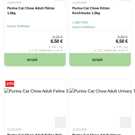
11201032
11201030
Purina Cat Chow Adult Πάπια
Purina Cat Chow Kitten
1.5kg
Κοτόπουλο 1.5kg
2 ΜΕΓΈΘΗ
Άμεσα διαθέσιμο
Άμεσα διαθέσιμο
Regular Price
Regular 
8,20 €
8,80 €
Special Price
Special Pr
6,50 €
6,50 €
4.33€ / kg
4.33€ / kg
Χ.Τ.30 ΗΜΕΡΩΝ:
8,20 €
Χ.Τ.30 ΗΜΕΡΩΝ:
8,80 €
αγορά
αγορά
-24%
11201029
11201028