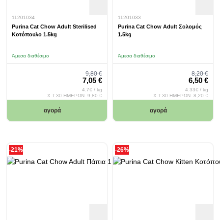
11201034
11201033
Purina Cat Chow Adult Sterilised
Purina Cat Chow Adult Σολομός
Κοτόπουλο 1.5kg
1.5kg
Άμεσα διαθέσιμο
Άμεσα διαθέσιμο
Regular Price
Regular 
9,80 €
8,20 €
Special Price
Special Pr
7,05 €
6,50 €
4.7€ / kg
4.33€ / kg
Χ.Τ.30 ΗΜΕΡΩΝ:
9,80 €
Χ.Τ.30 ΗΜΕΡΩΝ:
8,20 €
αγορά
αγορά
-21%
-26%