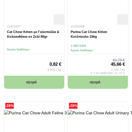
11401037
11201096
Cat Chow Kitten με Γαλοπούλα &
Purina Cat Chow Kitten
Κολοκυθάκια σε Ζελέ 85gr
Κοτόπουλο 15kg
2 ΜΕΓΈΘΗ
Άμεσα διαθέσιμο
Άμεσα διαθέσιμο
Regular P
61,70 €
Special Pri
0,82 €
45,66 €
9.65€ / kg
3.04€ / kg
Χ.Τ.30 ΗΜΕΡΩΝ:
61,70 €
αγορά
αγορά
-28%
-28%