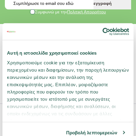
Email
εγγραφή
Συμφωνώ με την
Πολιτική Απορρήτου
210 2601 490
Αυτή η ιστοσελίδα χρησιμοποιεί cookies
Θέλεις Βοήθεια;
Χρησιμοποιούμε cookie για την εξατομίκευση
Τρόποι πληρωμής
περιεχομένου και διαφημίσεων, την παροχή λειτουργιών
Τρόποι αποστολής / Χρόνος παράδοσης
κοινωνικών μέσων και την ανάλυση της
επισκεψιμότητάς μας. Επιπλέον, μοιραζόμαστε
Επιστροφές
πληροφορίες που αφορούν τον τρόπο που
Έξοδα αποστολής
χρησιμοποιείτε τον ιστότοπό μας με συνεργάτες
κοινωνικών μέσων, διαφήμισης και αναλύσεων, οι
Η Εταιρεία
οποίοι ενδεχομένως να τις συνδυάσουν με άλλες
πληροφορίες που τους έχετε παραχωρήσει ή τις οποίες
Ο λογαριασμός μου
έχουν συλλέξει σε σχέση με την από μέρους σας χρήση
Όροι χρήσης
Προβολή λεπτομερειών
των υπηρεσιών τους.