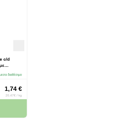
ne c/d
 με
μεσα διαθέσιμο
1,74 €
20.47€ / kg