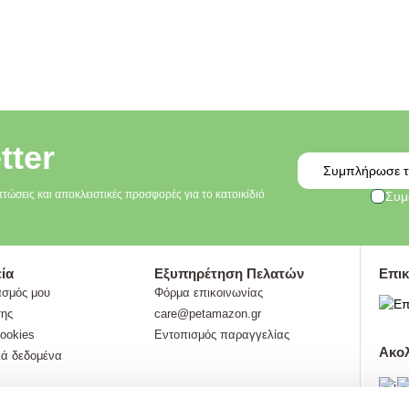
tter
Email
πτώσεις και αποκλειστικές προσφορές για το κατοικίδιό
Συμ
ία
Εξυπηρέτηση Πελατών
Επικ
ασμός μου
Φόρμα επικοινωνίας
σης
care@petamazon.gr
cookies
Εντοπισμός παραγγελίας
Ακο
ά δεδομένα