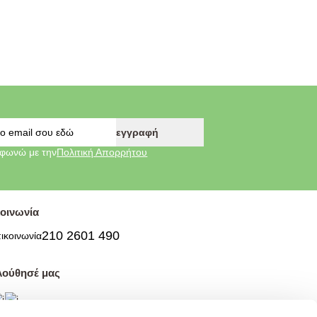
εγγραφή
φωνώ με την
Πολιτική Απορρήτου
οινωνία
210 2601 490
λούθησέ μας