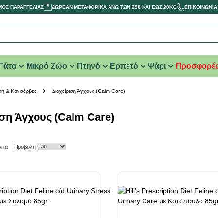
ΜΟΣ ΠΑΡΑΓΓΕΛΙΑΣ
ΔΩΡΕΑΝ ΜΕΤΑΦΟΡΙΚΑ ΑΝΩ ΤΩΝ 29€ ΚΑΙ ΕΩΣ 20KG
ΕΠΙΚΟΙΝΩΝΙΑ
Γάτα
Μικρό Ζώο
Πτηνό
Ερπετό
Ψάρι
Προσφορέ
φή & Κονσέρβες
Διαχείριση Άγχους (Calm Care)
ιση Άγχους (Calm Care)
ντα
Προβολή: