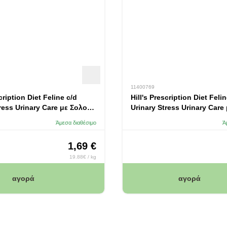
11400769
cription Diet Feline c/d
Hill's Prescription Diet Feli
ress Urinary Care με Σολομό
Urinary Stress Urinary Care
Κοτόπουλο 85gr
Άμεσα διαθέσιμο
Ά
1,69 €
19.88€ / kg
αγορά
αγορά