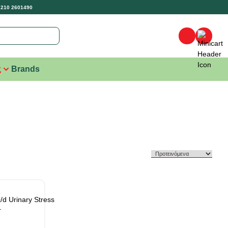
 210 2601490
ς
Brands