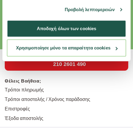
Εγγραφή Newsletter
έχουν συλλέξει σε σχέση με την από μέρους σας χρήση
Προβολή λεπτομερειών
Κάνε εγγραφή στο newsletter και κέρδισε επιπλέον εκπτώσεις και
των υπηρεσιών τους.
αποκλειστικές προσφορές για το κατοικίδιό σου.
Email
Αποδοχή όλων των cookies
εγγραφή
Συμφωνώ με την
Πολιτική Απορρήτου
Χρησιμοποίησε μόνο τα απαραίτητα cookies
210 2601 490
Θέλεις Βοήθεια;
Τρόποι πληρωμής
Τρόποι αποστολής / Χρόνος παράδοσης
Επιστροφές
Έξοδα αποστολής