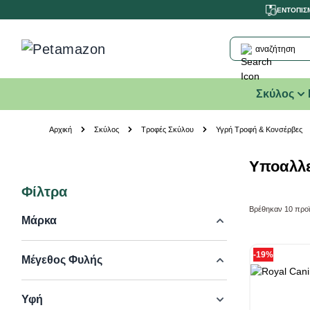
ΕΝΤΟΠΙΣ
αναζήτηση
Σκύλος
Skip to Content
Αρχική
Σκύλος
Τροφές Σκύλου
Υγρή Τροφή & Κονσέρβες
Υποαλλε
Φίλτρα
Skip to product list
Βρέθηκαν
10
προϊ
Μάρκα
-19%
Μέγεθος Φυλής
Υφή