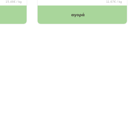
15.46€ / kg
11.67€ / kg
αγορά