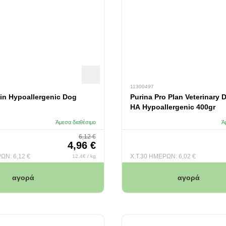
11300497
in Hypoallergenic Dog
Purina Pro Plan Veterinary 
HA Hypoallergenic 400gr
Άμεσα διαθέσιμο
Ά
Regular Price
6,12 €
Special Price
4,96 €
ΡΩΝ:
6,12 €
Χ.Τ.30 ΗΜΕΡΩΝ:
6,02 €
12.4€ / kg
αγορά
αγορά