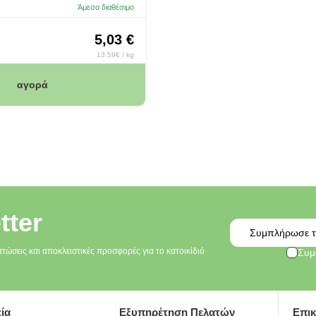
Άμεσα διαθέσιμο
5,03 €
13.59€ / kg
αγορά
tter
Email
πτώσεις και αποκλειστικές προσφορές για το κατοικίδιό
Συμ
ία
Εξυπηρέτηση Πελατών
Επικ