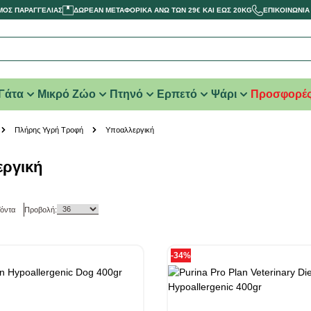
ΜΟΣ ΠΑΡΑΓΓΕΛΙΑΣ
ΔΩΡΕΑΝ ΜΕΤΑΦΟΡΙΚΑ ΑΝΩ ΤΩΝ 29€ ΚΑΙ ΕΩΣ 20KG
ΕΠΙΚΟΙΝΩΝΙΑ
Γάτα
Μικρό Ζώο
Πτηνό
Ερπετό
Ψάρι
Προσφορέ
Πλήρης Υγρή Τροφή
Υποαλλεργική
ργική
όντα
Προβολή:
-34%