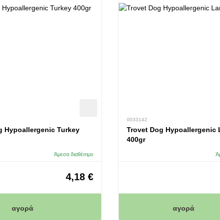
0033142
g Hypoallergenic Turkey
Trovet Dog Hypoallergenic
400gr
Άμεσα διαθέσιμο
Ά
4,18 €
αγορά
αγορά