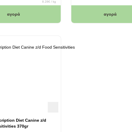
8.28€ / kg
αγορά
αγορά
scription Diet Canine z/d
tivities 370gr