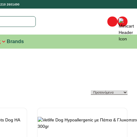
 210 2601490
ς
Brands