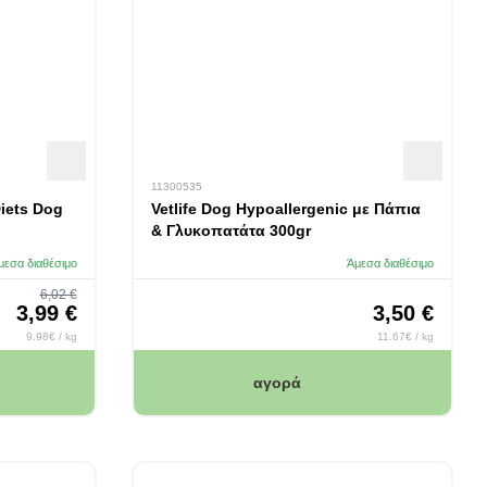
11300535
Diets Dog
Vetlife Dog Hypoallergenic με Πάπια
& Γλυκοπατάτα 300gr
μεσα διαθέσιμο
Άμεσα διαθέσιμο
Regular Price
6,02 €
Special Price
3,99 €
3,50 €
9.98€ / kg
11.67€ / kg
αγορά