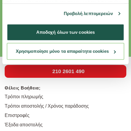
πληροφορίες που τους έχετε παραχωρήσει ή τις οποίες
Εγγραφή Newsletter
έχουν συλλέξει σε σχέση με την από μέρους σας χρήση
Προβολή λεπτομερειών
των υπηρεσιών τους.
Κάνε εγγραφή στο newsletter και κέρδισε επιπλέον εκπτώσεις και
αποκλειστικές προσφορές για το κατοικίδιό σου.
Αποδοχή όλων των cookies
Email
εγγραφή
Συμφωνώ με την
Πολιτική Απορρήτου
Χρησιμοποίησε μόνο τα απαραίτητα cookies
210 2601 490
Θέλεις Βοήθεια;
Τρόποι πληρωμής
Τρόποι αποστολής / Χρόνος παράδοσης
Επιστροφές
Έξοδα αποστολής