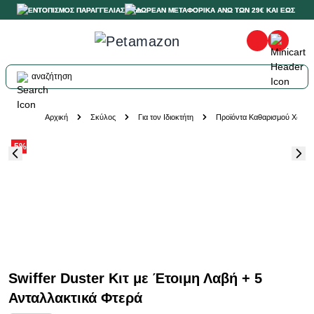
ΕΝΤΟΠΙΣΜΟΣ ΠΑΡΑΓΓΕΛΙΑΣ
ΔΩΡΕΑΝ ΜΕΤΑΦΟΡΙΚΑ ΑΝΩ ΤΩΝ 29€ ΚΑΙ ΕΩΣ 20K
αναζήτηση
Skip to Content
Αρχική
Σκύλος
Για τον Ιδιοκτήτη
Προϊόντα Καθαρισμού Χώρου
-5%
Swiffer Duster Κιτ με Έτοιμη Λαβή + 5
Ανταλλακτικά Φτερά