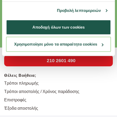
πληροφορίες που τους έχετε παραχωρήσει ή τις οποίες
Εγγραφή Newsletter
έχουν συλλέξει σε σχέση με την από μέρους σας χρήση
Προβολή λεπτομερειών
των υπηρεσιών τους.
Κάνε εγγραφή στο newsletter και κέρδισε επιπλέον εκπτώσεις και
αποκλειστικές προσφορές για το κατοικίδιό σου.
Αποδοχή όλων των cookies
Email
εγγραφή
Συμφωνώ με την
Πολιτική Απορρήτου
Χρησιμοποίησε μόνο τα απαραίτητα cookies
210 2601 490
Θέλεις Βοήθεια;
Τρόποι πληρωμής
Τρόποι αποστολής / Χρόνος παράδοσης
Επιστροφές
Έξοδα αποστολής