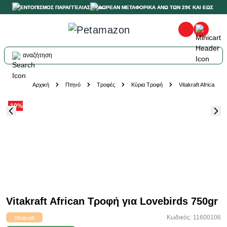
ΕΝΤΟΠΙΣΜΟΣ ΠΑΡΑΓΓΕΛΙΑΣ
ΔΩΡΕΑΝ ΜΕΤΑΦΟΡΙΚΑ ΑΝΩ ΤΩΝ 29€ ΚΑΙ ΕΩΣ 20K
αναζήτηση
Skip to Content
Αρχική
Πτηνό
Τροφές
Κύρια Τροφή
Vitakraft African Τ
-10%
Vitakraft African Τροφή για Lovebirds 750gr
Κωδικός: 11600106
Vitakraft