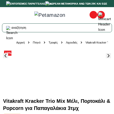
ΕΝΤΟΠΙΣΜΟΣ ΠΑΡΑΓΓΕΛΙΑΣ
ΔΩΡΕΑΝ ΜΕΤΑΦΟΡΙΚΑ ΑΝΩ ΤΩΝ 29€ ΚΑΙ ΕΩΣ 20K
αναζήτηση
Skip to Content
Αρχική
Πτηνό
Τροφές
Λιχουδιές
Vitakraft Kracker Trio
-10%
Vitakraft Kracker Trio Mix Μέλι, Πορτοκάλι &
Popcorn για Παπαγαλάκια 3τμχ