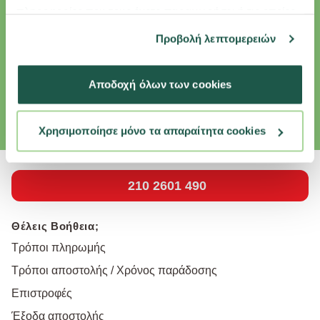
πληροφορίες που τους έχετε παραχωρήσει ή τις οποίες
έχουν συλλέξει σε σχέση με την από μέρους σας χρήση
Εγγραφή Newsletter
Προβολή λεπτομερειών
των υπηρεσιών τους.
Κάνε εγγραφή στο newsletter και κέρδισε επιπλέον εκπτώσεις και
αποκλειστικές προσφορές για το κατοικίδιό σου.
Αποδοχή όλων των cookies
Email
εγγραφή
Συμφωνώ με την
Πολιτική Απορρήτου
Χρησιμοποίησε μόνο τα απαραίτητα cookies
210 2601 490
Θέλεις Βοήθεια;
Τρόποι πληρωμής
Τρόποι αποστολής / Χρόνος παράδοσης
Επιστροφές
Έξοδα αποστολής