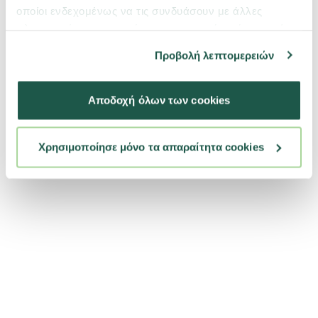
οποίοι ενδεχομένως να τις συνδυάσουν με άλλες
πληροφορίες που τους έχετε παραχωρήσει ή τις οποίες
έχουν συλλέξει σε σχέση με την από μέρους σας χρήση
Προβολή λεπτομερειών
των υπηρεσιών τους.
Αποδοχή όλων των cookies
Χρησιμοποίησε μόνο τα απαραίτητα cookies
0033031
Pet Camelot Τουαλέτα Romeo 57x39x41cm με Πορτάκι &
Φίλτρο Κίτρινο
4 ΧΡΏΜΑΤΑ
20,42 €
αγορά