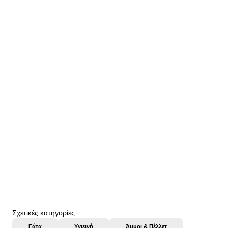
22114129
Imac Ανταλλακτική Πόρτα για Τουαλέτα Zuma
2,48 €
αγορά
Σχετικές κατηγορίες
Γάτα
Υγιεινή
Άμμοι & Πέλλετ