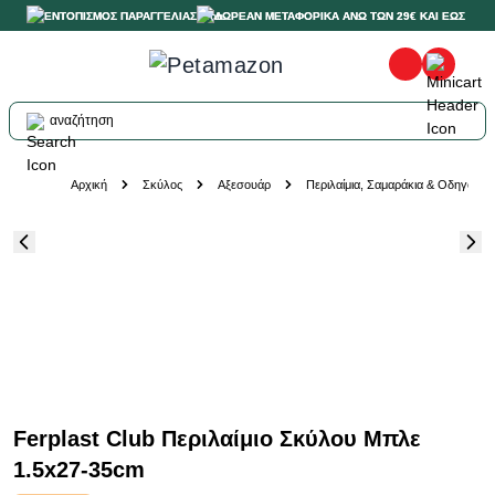
ΕΝΤΟΠΙΣΜΟΣ ΠΑΡΑΓΓΕΛΙΑΣ
ΔΩΡΕΑΝ ΜΕΤΑΦΟΡΙΚΑ ΑΝΩ ΤΩΝ 29€ ΚΑΙ ΕΩΣ 20K
αναζήτηση
Skip to Content
Αρχική
Σκύλος
Αξεσουάρ
Περιλαίμια, Σαμαράκια & Οδηγοί
Ferplast Club Περιλαίμιο Σκύλου Μπλε
1.5x27-35cm