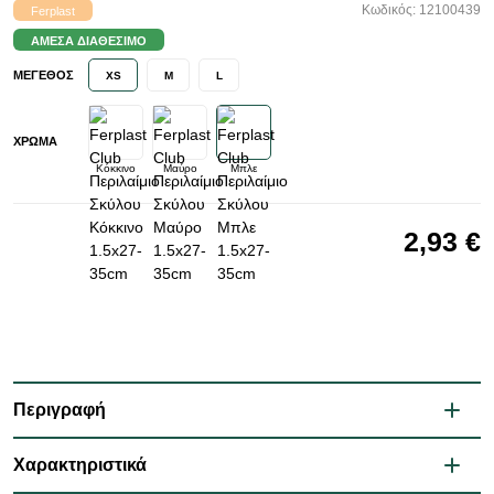
Κωδικός: 12100439
Ferplast
ΆΜΕΣΑ ΔΙΑΘΈΣΙΜΟ
ΜΈΓΕΘΟΣ
XS
M
L
ΧΡΏΜΑ
Κόκκινο
Μαύρο
Μπλε
2,93 €
Περιγραφή
Χαρακτηριστικά