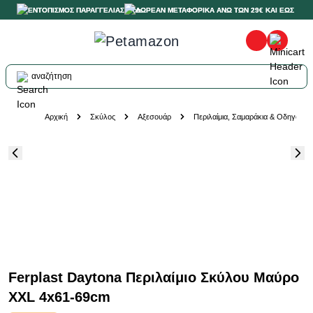
ΕΝΤΟΠΙΣΜΟΣ ΠΑΡΑΓΓΕΛΙΑΣ
ΔΩΡΕΑΝ ΜΕΤΑΦΟΡΙΚΑ ΑΝΩ ΤΩΝ 29€ ΚΑΙ ΕΩΣ 20K
αναζήτηση
Skip to Content
Αρχική
Σκύλος
Αξεσουάρ
Περιλαίμια, Σαμαράκια & Οδηγοί
Ferplast Daytona Περιλαίμιο Σκύλου Μαύρο
XXL 4x61-69cm