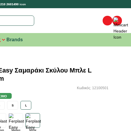
 210 2601490
ς
Brands
 Easy Σαμαράκι Σκύλου Μπλε L
cm
Κωδικός: 12100501
ΣΙΜΟ
S
S
L
ινο
Μαύρο
Μπλε