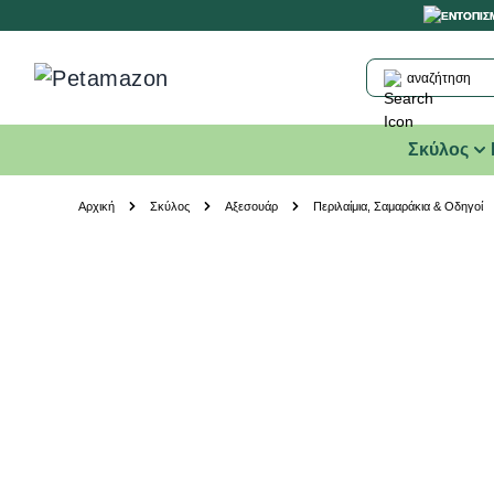
ΕΝΤΟΠΙΣ
αναζήτηση
Σκύλος
Skip to Content
Αρχική
Σκύλος
Αξεσουάρ
Περιλαίμια, Σαμαράκια & Οδηγοί