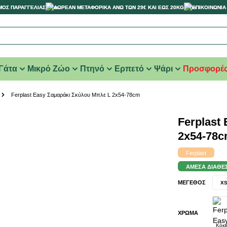
ΜΟΣ ΠΑΡΑΓΓΕΛΙΑΣ
ΔΩΡΕΑΝ ΜΕΤΑΦΟΡΙΚΑ ΑΝΩ ΤΩΝ 29€ ΚΑΙ ΕΩΣ 20KG
ΕΠΙΚΟΙΝΩΝΙΑ
Γάτα
Μικρό Ζώο
Πτηνό
Ερπετό
Ψάρι
Προσφορέ
Ferplast Easy Σαμαράκι Σκύλου Μπλε L 2x54-78cm
Ferplast
2x54-78
Ferplast
ΆΜΕΣΑ ΔΙΑΘΈ
ΜΈΓΕΘΟΣ
X
ΧΡΏΜΑ
Κόκκ