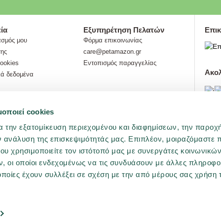
ία
Εξυπηρέτηση Πελατών
Επικ
ασμός μου
Φόρμα επικοινωνίας
σης
care@petamazon.gr
cookies
Εντοπισμός παραγγελίας
Ακο
ά δεδομένα
μοποιεί cookies
Προ
α την εξατομίκευση περιεχομένου και διαφημίσεων, την παροχ
ν ανάλυση της επισκεψιμότητάς μας. Επιπλέον, μοιραζόμαστε 
ου χρησιμοποιείτε τον ιστότοπό μας με συνεργάτες κοινωνικώ
, οι οποίοι ενδεχομένως να τις συνδυάσουν με άλλες πληροφο
οποίες έχουν συλλέξει σε σχέση με την από μέρους σας χρήση
MAZON 2026. All rights reserved.
Developed by
wesolve
.
Όροι Xρήσης
Π